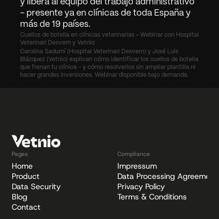
y libera al equipo del trabajo administrativo 
- presente ya en clínicas de toda España y 
más de 19 países.
Cuellos de botella en clínicas veterinarias - Webinar con Hospital 
Veterinari Desvern y Vetnio
Carolina Sadurní (Hospital Veterinari Desvern) y José Luis 
Blázquez (Vetnio) explican cómo identificar los cuellos de botella 
que frenan tu clínica - y cómo resolverlos sin ampliar plantilla ni 
hacer grandes inversiones. Webinar disponible bajo demanda.
y booked practice - Nyköpingsveterinärerna on Vetnio
From performance culture t
Pages
Compliance
Home
Impressum
Product
Data Processing Agreement
Data Security
Privacy Policy
Blog
Terms & Conditions
Contact